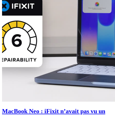
MacBook Neo : iFixit n’avait pas vu un