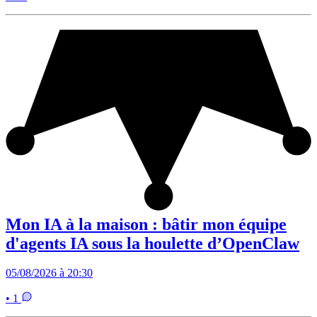
Mon IA à la maison : bâtir mon équipe
d'agents IA sous la houlette d’OpenClaw
05/08/2026 à 20:30
• 1