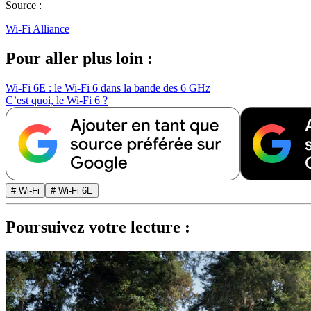
Source :
Wi-Fi Alliance
Pour aller plus loin :
Wi-Fi 6E : le Wi-Fi 6 dans la bande des 6 GHz
C’est quoi, le Wi-Fi 6 ?
# Wi-Fi
# Wi-Fi 6E
Poursuivez votre lecture :