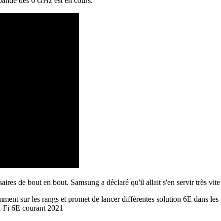
 bande des 6 GHz est en cours.
saires de bout en bout. Samsung a déclaré qu'il allait s'en servir très 
ent sur les rangs et promet de lancer différentes solution 6E dans les 
i-Fi 6E courant 2021