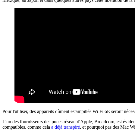
Mexique, au Japon et dans quelques autres pays cette libération de la
Pour l'utiliser, des appareils dûment estampillés Wi-Fi 6E seront néces
L'un des fournisseurs des puces réseau d'Apple, Broadcom, est évidemm
compatibles, comme cela
a déjà transpiré
, et pourquoi pas des Mac W