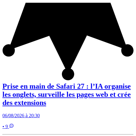
Prise en main de Safari 27 : l’IA organise
les onglets, surveille les pages web et crée
des extensions
06/08/2026 à 20:30
• 9