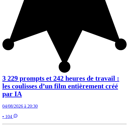
3 229 prompts et 242 heures de travail :
les coulisses d’un film entièrement créé
par IA
04/08/2026 à 20:30
• 104