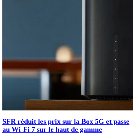
SFR réduit les prix sur la Box 5G et passe
au Wi-Fi 7 sur le haut de gamme