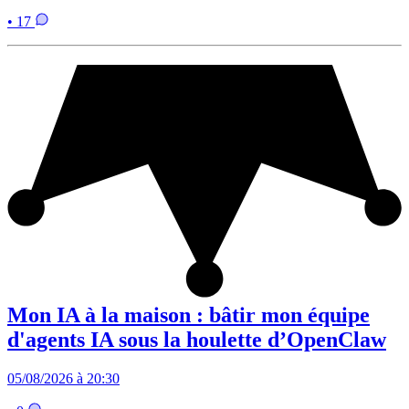
• 17
Mon IA à la maison : bâtir mon équipe
d'agents IA sous la houlette d’OpenClaw
05/08/2026 à 20:30