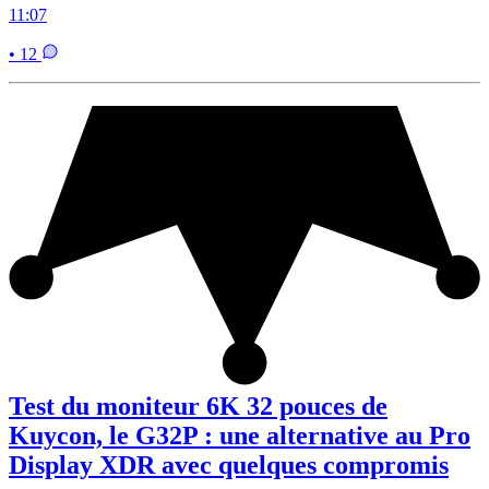
11:07
• 12
Test du moniteur 6K 32 pouces de
Kuycon, le G32P : une alternative au Pro
Display XDR avec quelques compromis