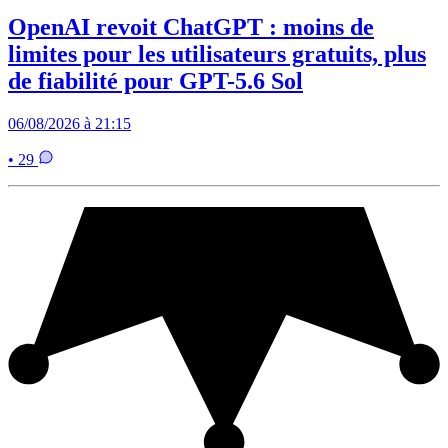
OpenAI revoit ChatGPT : moins de
limites pour les utilisateurs gratuits, plus
de fiabilité pour GPT-5.6 Sol
06/08/2026 à 21:15
• 29