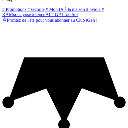
# Promotions
# sécurité
# Mon IA à la maison
# nvidia
#
RAMpocalypse
# OpenAI
# GPT-5.6 Sol
Profitez de l'été pour vous abonner au Club iGen !