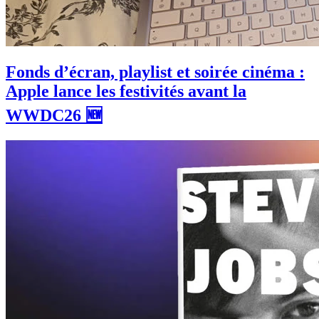
Fonds d’écran, playlist et soirée cinéma :
Apple lance les festivités avant la
WWDC26 🆕