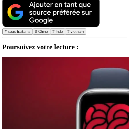
# sous-traitants
# Chine
# Inde
# vietnam
Poursuivez votre lecture :