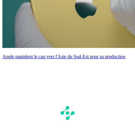
Apple maintient le cap vers l'Asie du Sud-Est pour sa production