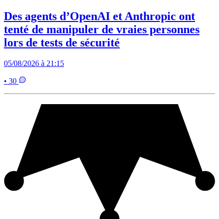
Des agents d’OpenAI et Anthropic ont
tenté de manipuler de vraies personnes
lors de tests de sécurité
05/08/2026 à 21:15
• 30