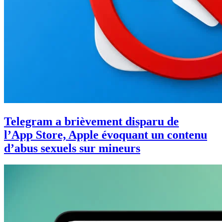
Telegram a brièvement disparu de
l’App Store, Apple évoquant un contenu
d’abus sexuels sur mineurs