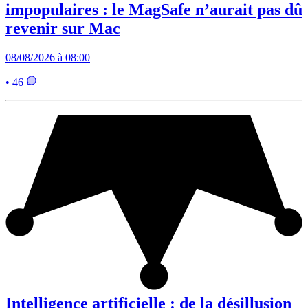
impopulaires : le MagSafe n’aurait pas dû
revenir sur Mac
08/08/2026 à 08:00
• 46
Intelligence artificielle : de la désillusion