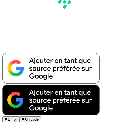
# Emoji
# Unicode