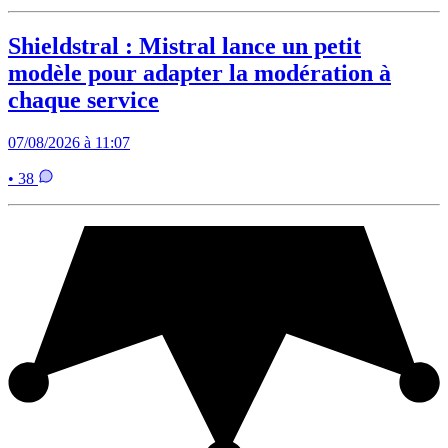
Shieldstral : Mistral lance un petit
modèle pour adapter la modération à
chaque service
07/08/2026 à 11:07
• 38