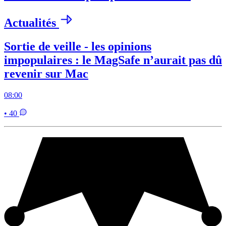
Actualités
Sortie de veille - les opinions
impopulaires : le MagSafe n’aurait pas dû
revenir sur Mac
08:00
• 40