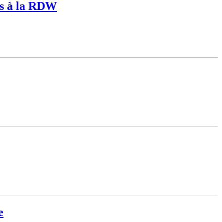
ées à la RDW
e