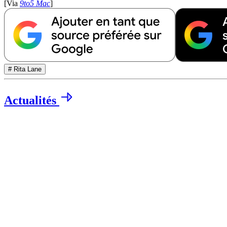
[Via
9to5 Mac
]
# Rita Lane
Actualités