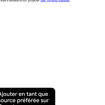
que MacPuissanceDix propose
une version traduite
.