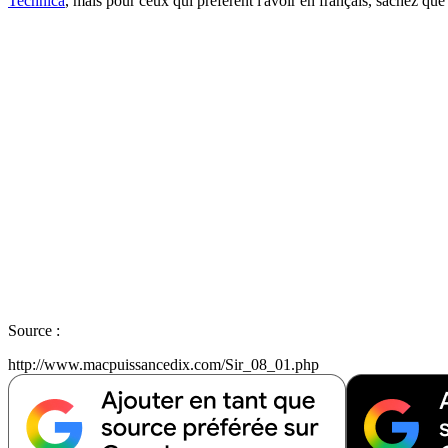
Technica
, mais pour ceux qui préfèrent l'avoir en français, sachez 
Source :
http://www.macpuissancedix.com/Sir_08_01.php