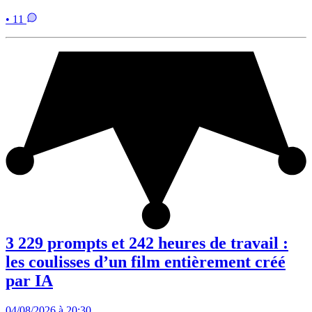
• 11
3 229 prompts et 242 heures de travail :
les coulisses d’un film entièrement créé
par IA
04/08/2026 à 20:30