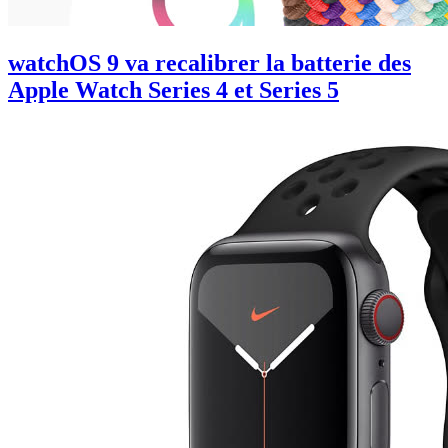
watchOS 9 va recalibrer la batterie des
Apple Watch Series 4 et Series 5