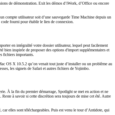
rsions de démonstration. Exit les démos d’iWork, d’Office ou encore
 d’un compte utilisateur soit d’une sauvegarde Time Machine depuis un
n code fourni pour établir le lien de connexion.
orter en intégralité votre dossier utilisateur, lequel peut facilement
té bien inspirée de proposer des options d'import supplémentaires et
s fichiers importants.
 Mac OS X 10.5.2 qu’on venait tout juste d’installer ou un problème au
ses, les signets de Safari et autres fichiers de Yojimbo.
terie. À la fin du premier démarrage, Spotlight se met en action et ne
. Reste à savoir si cette discrétion sera toujours de mise cet été. Autre
ar elles sont téléchargeables. Puis est venu le tour d’Antidote, qui
où…