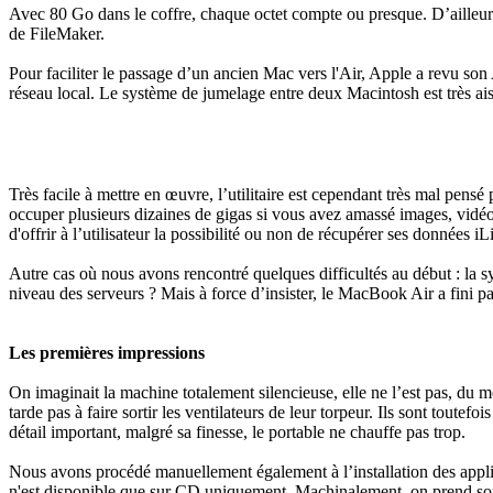
Avec 80 Go dans le coffre, chaque octet compte ou presque. D’ailleurs
de FileMaker.
Pour faciliter le passage d’un ancien Mac vers l'Air, Apple a revu so
réseau local. Le système de jumelage entre deux Macintosh est très aisé.
Très facile à mettre en œuvre, l’utilitaire est cependant très mal pensé
occuper plusieurs dizaines de gigas si vous avez amassé images, vidéo
d'offrir à l’utilisateur la possibilité ou non de récupérer ses données 
Autre cas où nous avons rencontré quelques difficultés au début : la s
niveau des serveurs ? Mais à force d’insister, le MacBook Air a fini pa
Les premières impressions
On imaginait la machine totalement silencieuse, elle ne l’est pas, du mo
tarde pas à faire sortir les ventilateurs de leur torpeur. Ils sont toutef
détail important, malgré sa finesse, le portable ne chauffe pas trop.
Nous avons procédé manuellement également à l’installation des applic
n'est disponible que sur CD uniquement. Machinalement, on prend s