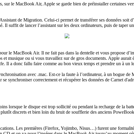
, sur le MacBook Air, Apple se garde bien de préinstaller certaines ve
n Assistant de Migration. Celui-ci permet de transférer ses données soit
 Il suffit de lancer l’assistant sur les deux ordinateurs, puis de taper u
 pour le MacBook Air. Il ne fait pas dans la dentelle et vous propose d’imp
s et musique ou si vous travaillez sur de gros documents. Apple aurait é
iLife. Il a donc fallu faire comme au bon vieux temps et prendre un à un le
ynchronisation avec .mac. Est-ce la faute à l’ordinateur, à un bogue de
r se synchroniser correctement et récupérer les données de Carnet d'adres
ins lorsque le disque est trop sollicité ou pendant la recharge de la bat
ois plutôt discrets et bien loin du bruit de soufflerie des anciens PoweBook
ations. Les premières (Firefox, Yojimbo, Nisus…) furent une formalité, c
on CD et on va pour l’insérer dans le MacBook Air jusqu’au moment 