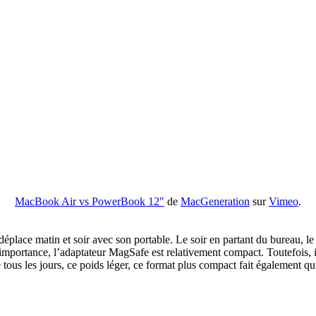
MacBook Air vs PowerBook 12"
de
MacGeneration
sur
Vimeo
.
éplace matin et soir avec son portable. Le soir en partant du bureau, le s
n importance, l’adaptateur MagSafe est relativement compact. Toutefois, i
tous les jours, ce poids léger, ce format plus compact fait également q