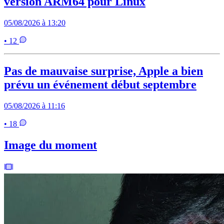
version ARM64 pour Linux
05/08/2026 à 13:20
• 12
Pas de mauvaise surprise, Apple a bien
prévu un événement début septembre
05/08/2026 à 11:16
• 18
Image du moment