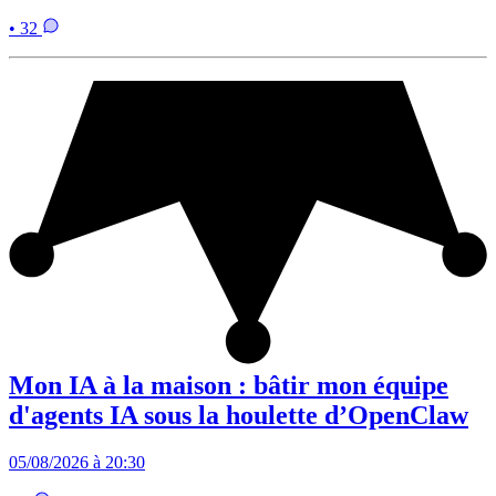
• 32
Mon IA à la maison : bâtir mon équipe
d'agents IA sous la houlette d’OpenClaw
05/08/2026 à 20:30