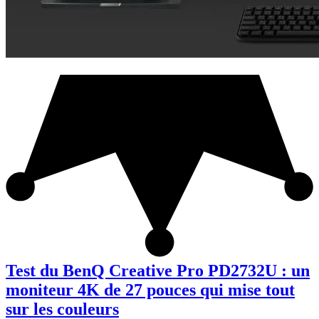
Test du BenQ Creative Pro PD2732U : un
moniteur 4K de 27 pouces qui mise tout
sur les couleurs