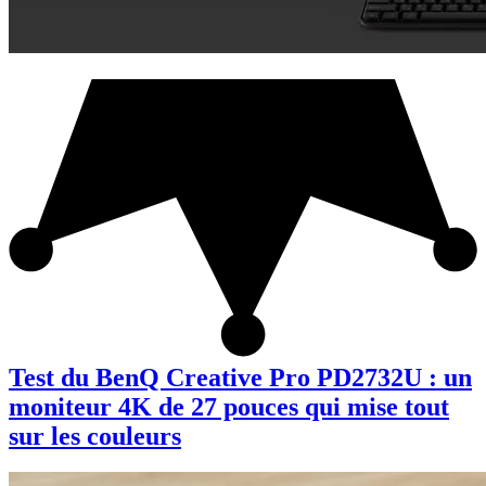
Test du BenQ Creative Pro PD2732U : un
moniteur 4K de 27 pouces qui mise tout
sur les couleurs