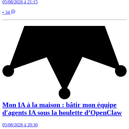
05/08/2026 à 21:15
• 34
Mon IA à la maison : bâtir mon équipe
d'agents IA sous la houlette d’OpenClaw
05/08/2026 à 20:30