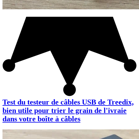
Test du testeur de câbles USB de Treedix,
bien utile pour trier le grain de l'ivraie
dans votre boîte à câbles