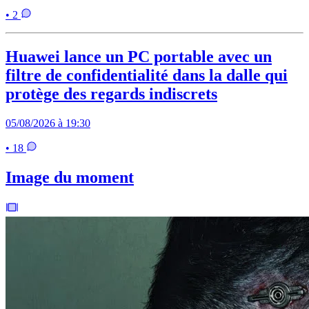
• 2
Huawei lance un PC portable avec un
filtre de confidentialité dans la dalle qui
protège des regards indiscrets
05/08/2026 à 19:30
• 18
Image du moment