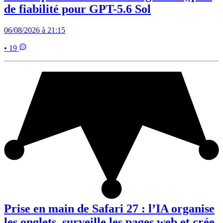
de fiabilité pour GPT-5.6 Sol
06/08/2026 à 21:15
• 19
Prise en main de Safari 27 : l’IA organise
les onglets, surveille les pages web et crée