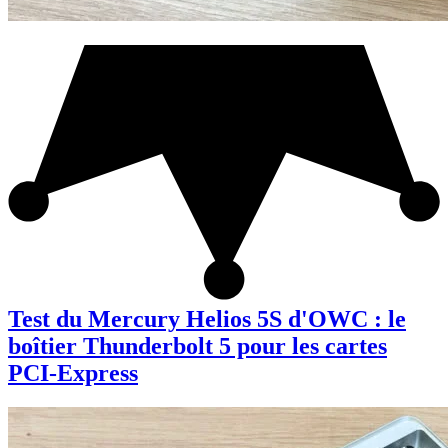
Test du Mercury Helios 5S d'OWC : le
boîtier Thunderbolt 5 pour les cartes
PCI-Express