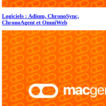
Logiciels : Adium, ChronoSync,
ChronoAgent et OmniWeb