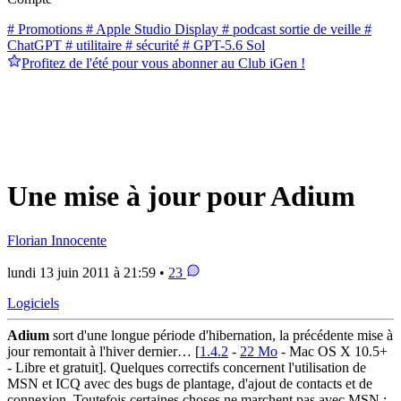
# Promotions
# Apple Studio Display
# podcast sortie de veille
#
ChatGPT
# utilitaire
# sécurité
# GPT-5.6 Sol
Profitez de l'été pour vous abonner au Club iGen !
Une mise à jour pour Adium
Florian Innocente
lundi 13 juin 2011 à 21:59 •
23
Logiciels
Adium
sort d'une longue période d'hibernation, la précédente mise à
jour remontait à l'hiver dernier… [
1.4.2
-
22 Mo
- Mac OS X 10.5+
- Libre et gratuit]. Quelques correctifs concernent l'utilisation de
MSN et ICQ avec des bugs de plantage, d'ajout de contacts et de
connexion. Toutefois certaines choses ne marchent pas avec MSN :