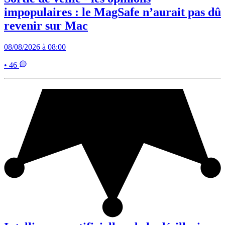
impopulaires : le MagSafe n’aurait pas dû
revenir sur Mac
08/08/2026 à 08:00
• 46