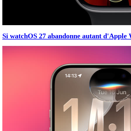
Si watchOS 27 abandonne autant d'Apple Wa