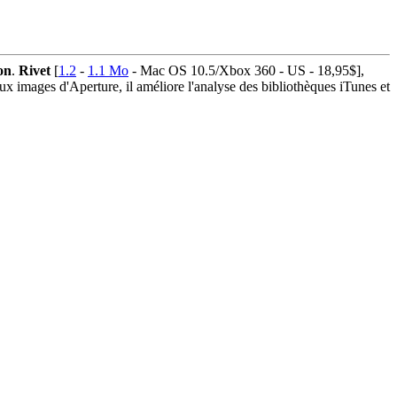
on
.
Rivet
[
1.2
-
1.1 Mo
- Mac OS 10.5/Xbox 360 - US - 18,95$],
x images d'Aperture, il améliore l'analyse des bibliothèques iTunes et