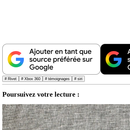
# Rivet
# Xbox 360
# témoignages
# siri
Poursuivez votre lecture :