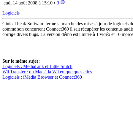
jeudi 14 août 2008 à 15:10 •
9
Logiciels
Cinical Peak Software ferme la marche des mises à jour de logiciels de
comme son concurrent Connect360 il sait récupérer les contenus audio 
corrige divers bugs. La version démo est limitée à 1 vidéo et 10 morc
Sur le même sujet
:
Logiciels : MediaLink et Little Snitch
Wii Transfer : du Mac à la Wii en quelques clics
Logiciels : iMedia Browser et Connect360