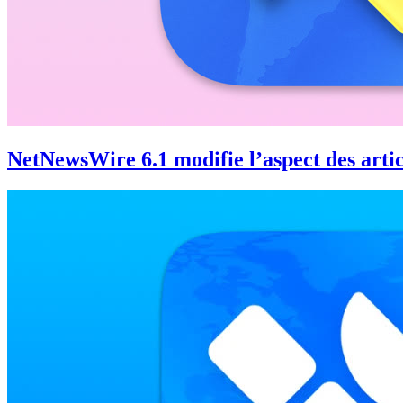
NetNewsWire 6.1 modifie l’aspect des artic