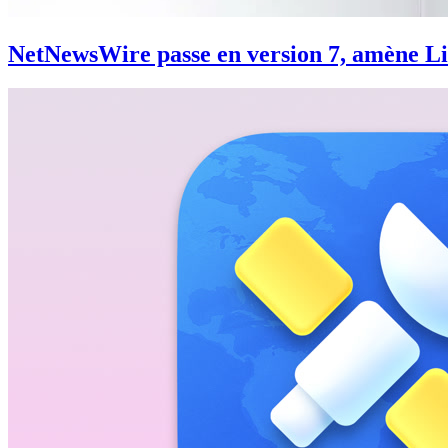
NetNewsWire passe en version 7, amène L