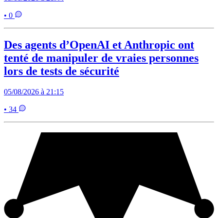
• 0
Des agents d’OpenAI et Anthropic ont
tenté de manipuler de vraies personnes
lors de tests de sécurité
05/08/2026 à 21:15
• 34