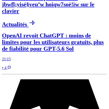
jbwfl;yisé§veu’w hoiqw7soè!iw sur le
clavier
Actualités
OpenAI revoit ChatGPT : moins de
limites pour les utilisateurs gratuits, plus
de fiabilité pour GPT-5.6 Sol
21:15
• 4