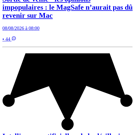
impopulaires : le MagSafe n’aurait pas dû
revenir sur Mac
08/08/2026 à 08:00
• 44