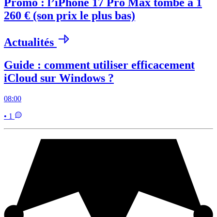
Promo : l’iPhone 17 Pro Max tombe à 1
260 € (son prix le plus bas)
Actualités
Guide : comment utiliser efficacement
iCloud sur Windows ?
08:00
• 1