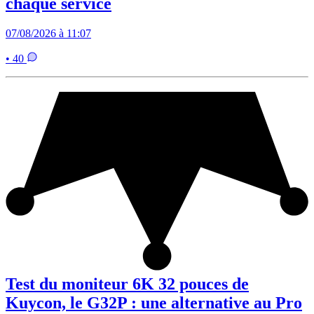
chaque service
07/08/2026 à 11:07
• 40
Test du moniteur 6K 32 pouces de
Kuycon, le G32P : une alternative au Pro