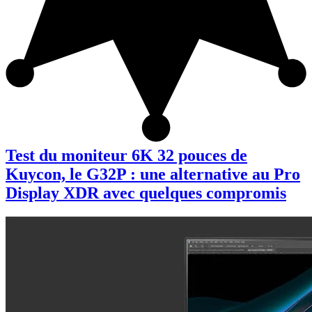
Test du moniteur 6K 32 pouces de
Kuycon, le G32P : une alternative au Pro
Display XDR avec quelques compromis