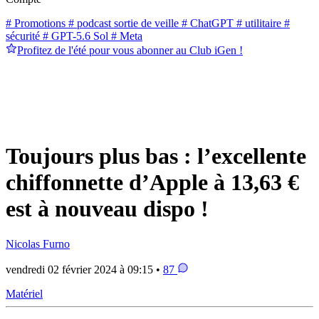
# Promotions
# podcast sortie de veille
# ChatGPT
# utilitaire
#
sécurité
# GPT-5.6 Sol
# Meta
Profitez de l'été pour vous abonner au Club iGen !
Toujours plus bas : l’excellente
chiffonnette d’Apple à 13,63 €
est à nouveau dispo !
Nicolas Furno
vendredi 02 février 2024 à 09:15 •
87
Matériel