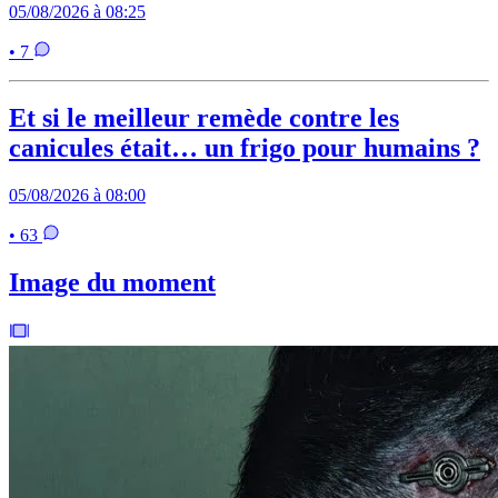
05/08/2026 à 08:25
• 7
Et si le meilleur remède contre les
canicules était… un frigo pour humains ?
05/08/2026 à 08:00
• 63
Image du moment