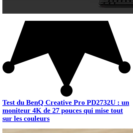
Test du BenQ Creative Pro PD2732U : un
moniteur 4K de 27 pouces qui mise tout
sur les couleurs