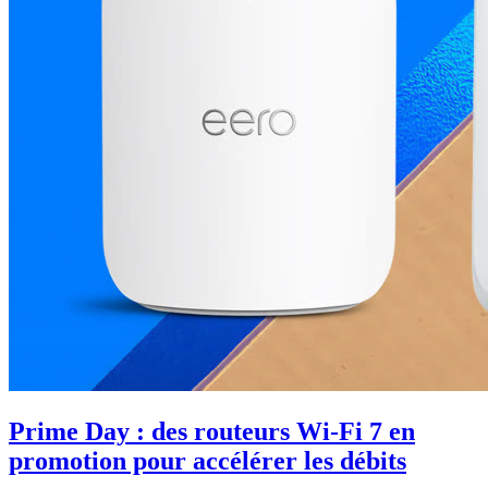
Prime Day : des routeurs Wi-Fi 7 en
promotion pour accélérer les débits