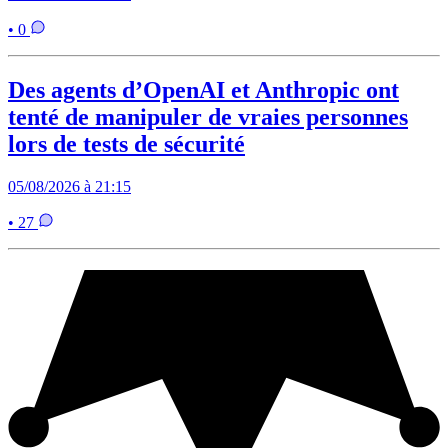
• 0
Des agents d’OpenAI et Anthropic ont
tenté de manipuler de vraies personnes
lors de tests de sécurité
05/08/2026 à 21:15
• 27