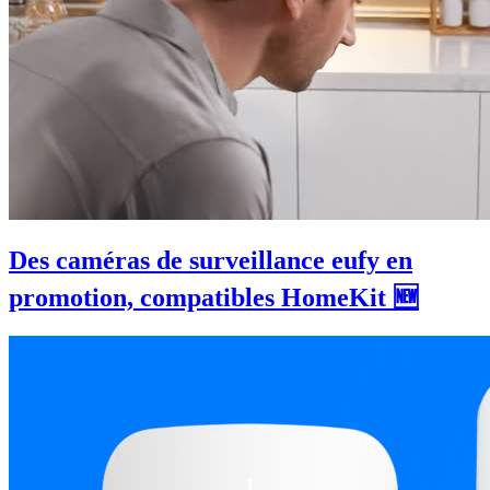
Des caméras de surveillance eufy en
promotion, compatibles HomeKit 🆕