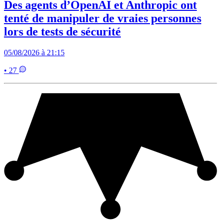
Des agents d’OpenAI et Anthropic ont
tenté de manipuler de vraies personnes
lors de tests de sécurité
05/08/2026 à 21:15
• 27