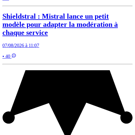
Shieldstral : Mistral lance un petit
modèle pour adapter la modération à
chaque service
07/08/2026 à 11:07
• 40