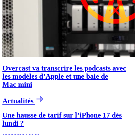
Overcast va transcrire les podcasts avec
les modèles d’Apple et une baie de
Mac mini
Actualités
Une hausse de tarif sur l’iPhone 17 dès
lundi ?