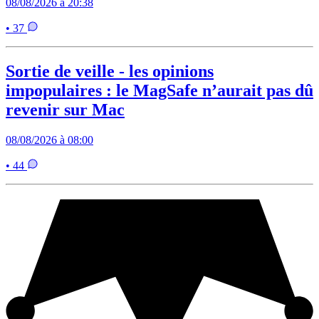
08/08/2026 à 20:38
• 37
Sortie de veille - les opinions
impopulaires : le MagSafe n’aurait pas dû
revenir sur Mac
08/08/2026 à 08:00
• 44