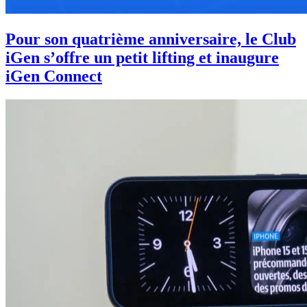
Pour son quatrième anniversaire, le Club
iGen s’offre un petit lifting et inaugure
iGen Connect