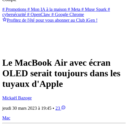
# Promotions
# Mon IA à la maison
# Meta
# Muse Spark
#
cybersécurité
# OpenClaw
# Google Chrome
Profitez de l'été pour vous abonner au Club iGen !
Le MacBook Air avec écran
OLED serait toujours dans les
tuyaux d'Apple
Mickaël Bazoge
jeudi 30 mars 2023 à 19:45 •
23
Mac