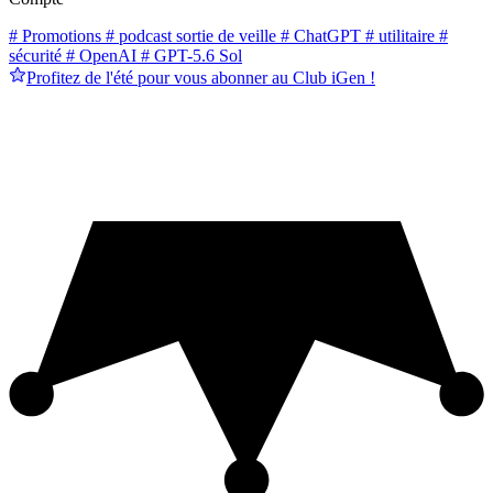
# Promotions
# podcast sortie de veille
# ChatGPT
# utilitaire
#
sécurité
# OpenAI
# GPT-5.6 Sol
Profitez de l'été pour vous abonner au Club iGen !