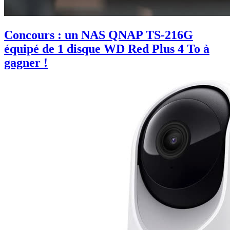
Concours : un NAS QNAP TS-216G
équipé de 1 disque WD Red Plus 4 To à
gagner !