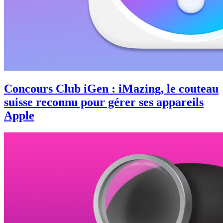
Concours Club iGen : iMazing, le couteau
suisse reconnu pour gérer ses appareils
Apple