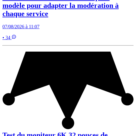
modèle pour adapter la modération à
chaque service
07/08/2026 à 11:07
• 34
Test du moniteur 6K 32 pouces de