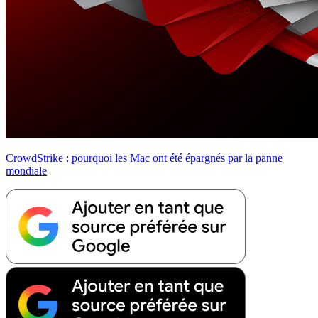
CrowdStrike : pourquoi les Mac ont été épargnés par la panne
mondiale