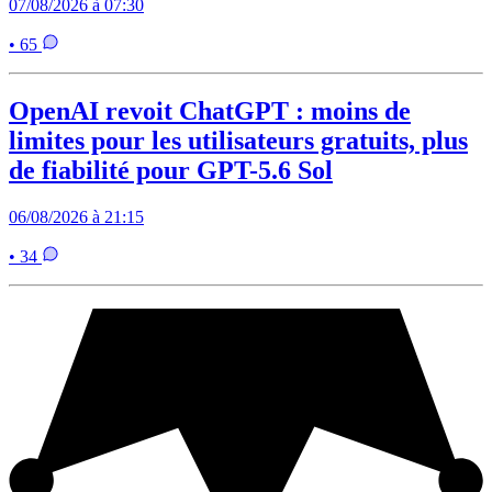
07/08/2026 à 07:30
• 65
OpenAI revoit ChatGPT : moins de
limites pour les utilisateurs gratuits, plus
de fiabilité pour GPT-5.6 Sol
06/08/2026 à 21:15
• 34