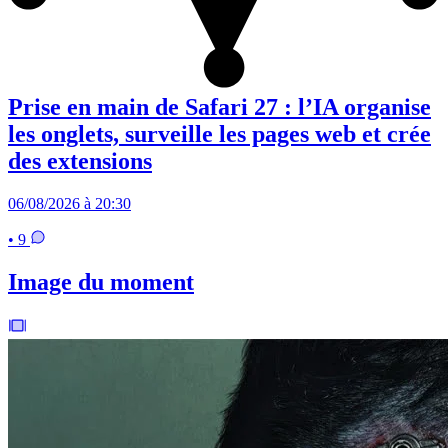
Prise en main de Safari 27 : l’IA organise
les onglets, surveille les pages web et crée
des extensions
06/08/2026 à 20:30
• 9
Image du moment