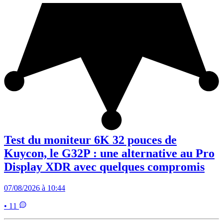
Test du moniteur 6K 32 pouces de
Kuycon, le G32P : une alternative au Pro
Display XDR avec quelques compromis
07/08/2026 à 10:44
• 11