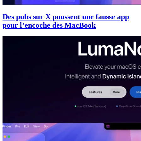
Des pubs sur X poussent une fausse app
pour l’encoche des MacBook