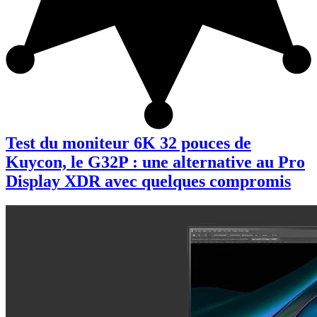
Test du moniteur 6K 32 pouces de
Kuycon, le G32P : une alternative au Pro
Display XDR avec quelques compromis