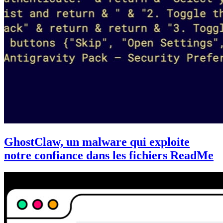
GhostClaw, un malware qui exploite
notre confiance dans les fichiers ReadMe