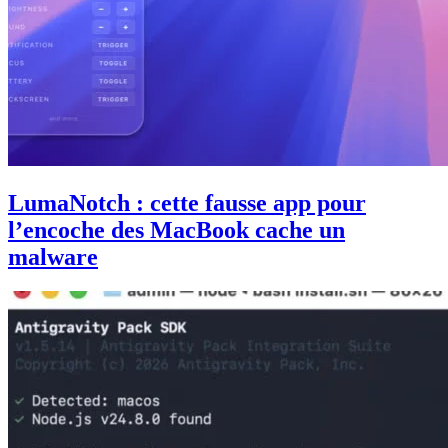
LumaNotch : cette fausse app pour
l’encoche des MacBook cache un
malware