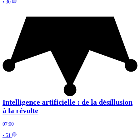
• 30
Intelligence artificielle : de la désillusion
à la révolte
07:00
• 51