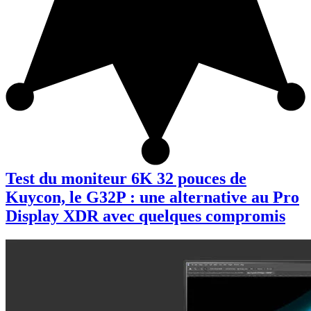
Test du moniteur 6K 32 pouces de
Kuycon, le G32P : une alternative au Pro
Display XDR avec quelques compromis