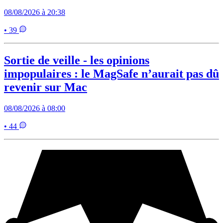
08/08/2026 à 20:38
• 39
Sortie de veille - les opinions
impopulaires : le MagSafe n’aurait pas dû
revenir sur Mac
08/08/2026 à 08:00
• 44