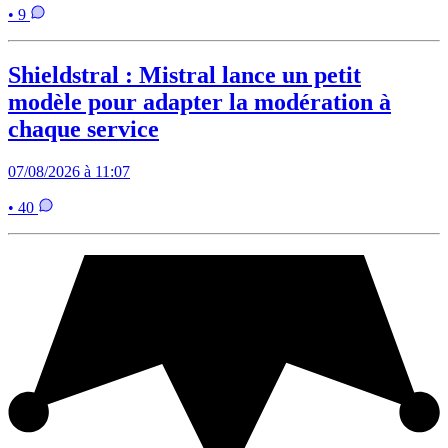
• 9
Shieldstral : Mistral lance un petit
modèle pour adapter la modération à
chaque service
07/08/2026 à 11:07
• 40