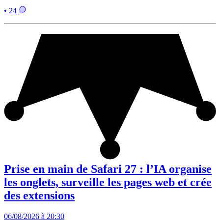
• 24
Prise en main de Safari 27 : l’IA organise
les onglets, surveille les pages web et crée
des extensions
06/08/2026 à 20:30