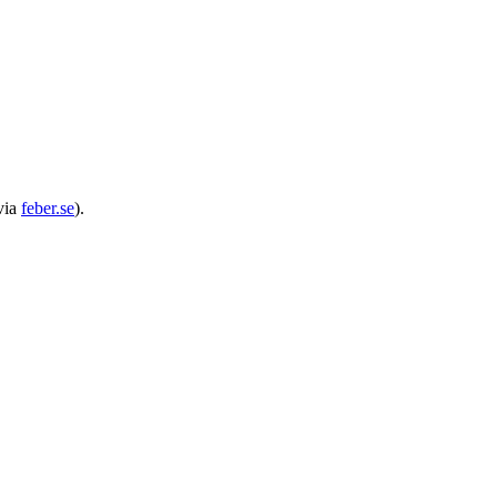
(via
feber.se
).