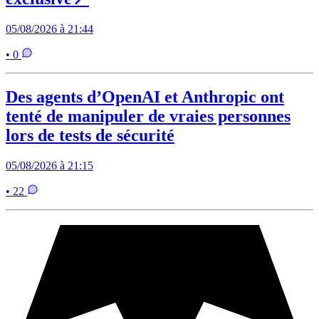
05/08/2026 à 21:44
• 0
Des agents d’OpenAI et Anthropic ont
tenté de manipuler de vraies personnes
lors de tests de sécurité
05/08/2026 à 21:15
• 22