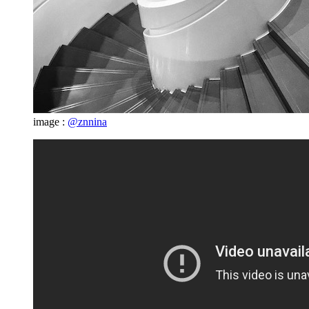
image :
@znnina