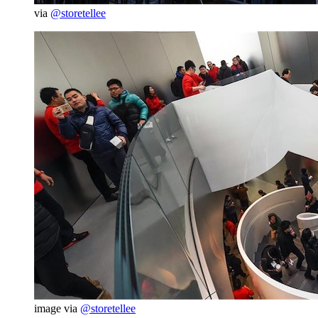
via
@storetellee
image via
@storetellee