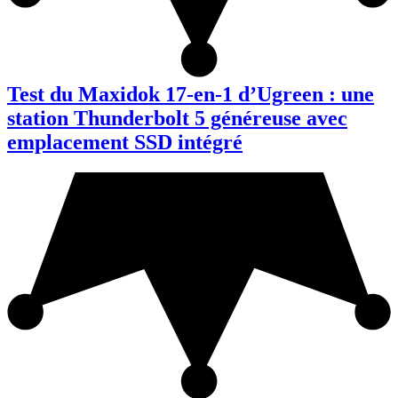
Test du Maxidok 17-en-1 d’Ugreen : une
station Thunderbolt 5 généreuse avec
emplacement SSD intégré