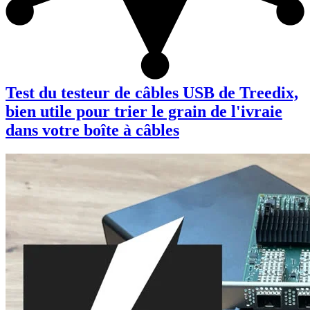
Test du testeur de câbles USB de Treedix,
bien utile pour trier le grain de l'ivraie
dans votre boîte à câbles