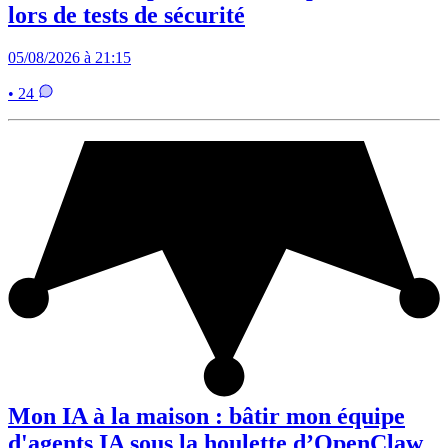
lors de tests de sécurité
05/08/2026 à 21:15
• 24
Mon IA à la maison : bâtir mon équipe
d'agents IA sous la houlette d’OpenClaw