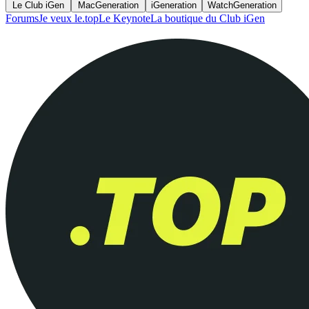
Le Club iGen
MacGeneration
iGeneration
WatchGeneration
Forums
Je veux le.top
Le Keynote
La boutique du Club iGen