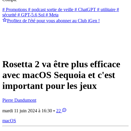
# Promotions
# podcast sortie de veille
# ChatGPT
# utilitaire
#
sécurité
# GPT-5.6 Sol
# Meta
Profitez de l'été pour vous abonner au Club iGen !
Rosetta 2 va être plus efficace
avec macOS Sequoia et c'est
important pour les jeux
Pierre Dandumont
mardi 11 juin 2024 à 16:30 •
22
macOS