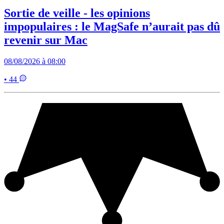
Sortie de veille - les opinions
impopulaires : le MagSafe n’aurait pas dû
revenir sur Mac
08/08/2026 à 08:00
• 44