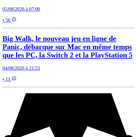
05/08/2026 à 07:00
• 56
Big Walk, le nouveau jeu en ligne de
Panic, débarque sur Mac en même temps
que les PC, la Switch 2 et la PlayStation 5
04/08/2026 à 21:53
• 11