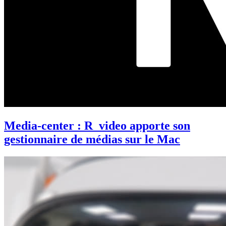
Media-center : R_video apporte son
gestionnaire de médias sur le Mac