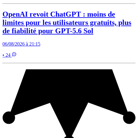
OpenAI revoit ChatGPT : moins de
limites pour les utilisateurs gratuits, plus
de fiabilité pour GPT-5.6 Sol
06/08/2026 à 21:15
• 24