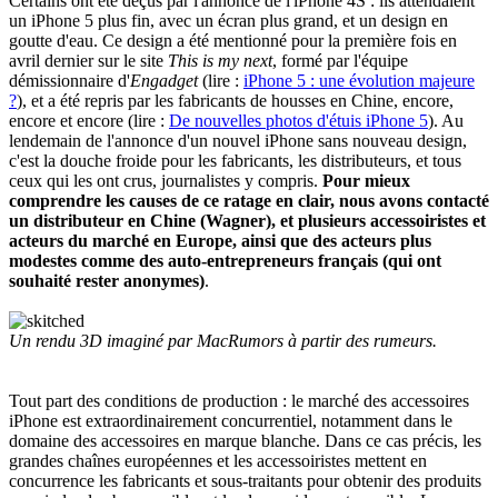
Certains ont été déçus par l'annonce de l'iPhone 4S : ils attendaient
un iPhone 5 plus fin, avec un écran plus grand, et un design en
goutte d'eau. Ce design a été mentionné pour la première fois en
avril dernier sur le site
This is my next
, formé par l'équipe
démissionnaire d'
Engadget
(lire :
iPhone 5 : une évolution majeure
?
), et a été repris par les fabricants de housses en Chine, encore,
encore et encore (lire :
De nouvelles photos d'étuis iPhone 5
). Au
lendemain de l'annonce d'un nouvel iPhone sans nouveau design,
c'est la douche froide pour les fabricants, les distributeurs, et tous
ceux qui les ont crus, journalistes y compris.
Pour mieux
comprendre les causes de ce ratage en clair, nous avons contacté
un distributeur en Chine (Wagner), et plusieurs accessoiristes et
acteurs du marché en Europe, ainsi que des acteurs plus
modestes comme des auto-entrepreneurs français (qui ont
souhaité rester anonymes)
.
Un rendu 3D imaginé par MacRumors à partir des rumeurs.
Tout part des conditions de production : le marché des accessoires
iPhone est extraordinairement concurrentiel, notamment dans le
domaine des accessoires en marque blanche. Dans ce cas précis, les
grandes chaînes européennes et les accessoiristes mettent en
concurrence les fabricants et sous-traitants pour obtenir des produits