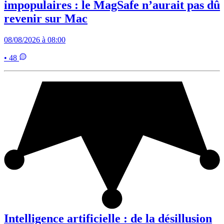
impopulaires : le MagSafe n’aurait pas dû
revenir sur Mac
08/08/2026 à 08:00
• 48
Intelligence artificielle : de la désillusion