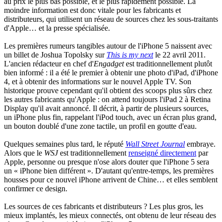
au prix le plus bas possible, et le plus rapidement possible. La
moindre information est donc vitale pour les fabricants et
distributeurs, qui utilisent un réseau de sources chez les sous-traitants
d'Apple… et la presse spécialisée.
Les premières rumeurs tangibles autour de l'iPhone 5 naissent avec
un billet de Joshua Topolsky sur
This is my next
le 22 avril 2011.
L'ancien rédacteur en chef d'
Engadget
est traditionnellement plutôt
bien informé : il a été le premier à obtenir une photo d'iPad, d'iPhone
4, et à obtenir des informations sur le nouvel Apple TV. Son
historique prouve cependant qu'il obtient des scoops plus sûrs chez
les autres fabricants qu'Apple : on attend toujours l'iPad 2 à Retina
Display qu'il avait annoncé. Il décrit, à partir de plusieurs sources,
un iPhone plus fin, rappelant l'iPod touch, avec un écran plus grand,
un bouton doublé d'une zone tactile, un profil en goutte d'eau.
Quelques semaines plus tard, le réputé
Wall Street Journal
embraye.
Alors que le
WSJ
est traditionnellement
renseigné directement
par
Apple, personne ou presque n'ose alors douter que l'iPhone 5 sera
un « iPhone bien différent ». D'autant qu'entre-temps, les premières
housses pour ce nouvel iPhone arrivent de Chine… et elles semblent
confirmer ce design.
Les sources de ces fabricants et distributeurs ? Les plus gros, les
mieux implantés, les mieux connectés, ont obtenu de leur réseau des