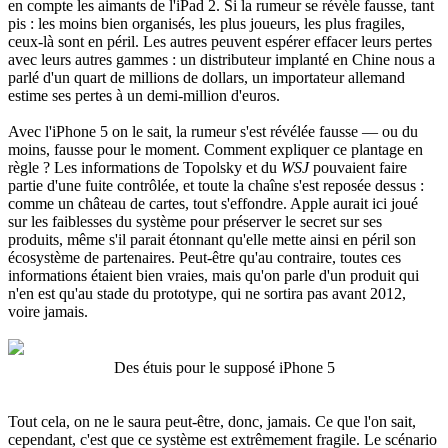
en compte les aimants de l'iPad 2. Si la rumeur se révèle fausse, tant
pis : les moins bien organisés, les plus joueurs, les plus fragiles,
ceux-là sont en péril. Les autres peuvent espérer effacer leurs pertes
avec leurs autres gammes : un distributeur implanté en Chine nous a
parlé d'un quart de millions de dollars, un importateur allemand
estime ses pertes à un demi-million d'euros.
Avec l'iPhone 5 on le sait, la rumeur s'est révélée fausse — ou du
moins, fausse pour le moment. Comment expliquer ce plantage en
règle ? Les informations de Topolsky et du
WSJ
pouvaient faire
partie d'une fuite contrôlée, et toute la chaîne s'est reposée dessus :
comme un château de cartes, tout s'effondre. Apple aurait ici joué
sur les faiblesses du système pour préserver le secret sur ses
produits, même s'il parait étonnant qu'elle mette ainsi en péril son
écosystème de partenaires. Peut-être qu'au contraire, toutes ces
informations étaient bien vraies, mais qu'on parle d'un produit qui
n'en est qu'au stade du prototype, qui ne sortira pas avant 2012,
voire jamais.
Des étuis pour le supposé iPhone 5
Tout cela, on ne le saura peut-être, donc, jamais. Ce que l'on sait,
cependant, c'est que ce système est extrêmement fragile. Le scénario