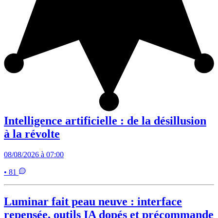
Intelligence artificielle : de la désillusion
à la révolte
08/08/2026 à 07:00
• 81
Luminar fait peau neuve : interface
repensée, outils IA dopés et précommande