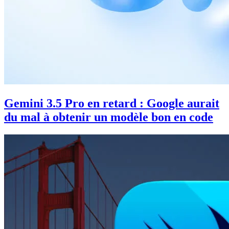
Gemini 3.5 Pro en retard : Google aurait
du mal à obtenir un modèle bon en code