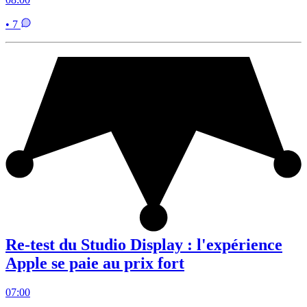
• 7
Re-test du Studio Display : l'expérience
Apple se paie au prix fort
07:00